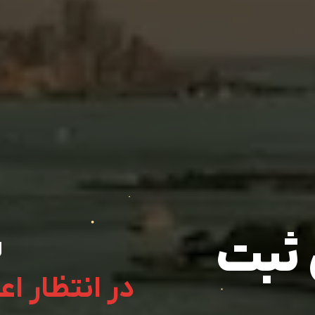
ثبت
ل
در انتظار ا