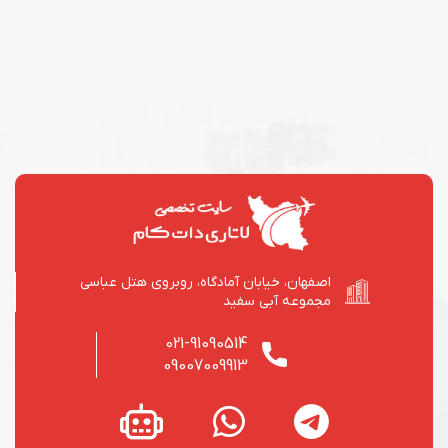
اصفهان، خیابان آمادگاه، روبروی هتل عباسی
مجموعه آبی سفید
021-91090514
09007009913