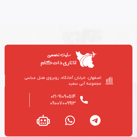
اصفهان، خیابان آمادگاه، روبروی هتل عباسی
مجموعه آبی سفید
021-91090514
09007009913