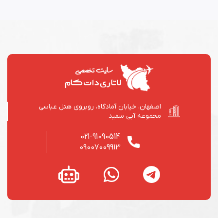
اصفهان، خیابان آمادگاه، روبروی هتل عباسی
مجموعه آبی سفید
021-91090514
09007009913