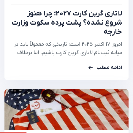
لاتاری گرین کارت 2027؛ چرا هنوز
شروع نشده؟ پشت پرده سکوت وزارت
خارجه
امروز 17 اکتبر 2025 است؛ تاریخی که معمولاً باید در
میانه ثبت‌نام لاتاری گرین کارت باشیم. اما برخلاف
سال‌های گذشته، هنوز هیچ اطلاعیه رسمی از وزارت
ادامه مطلب
خارجه آمریکا منتشر نشده و سایت رسمی لاتاری
(dvprogram.state.gov) همچنان بدون تغییر
است. این سکوت بی‌سابقه، موجی از ابهام و نگرانی
میان متقاضیان ایجاد…