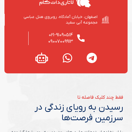
اصفهان، خیابان آمادگاه، روبروی هتل عباسی
مجموعه آبی سفید
021-91090514
09007009913
فقط چند کلیک فاصله تا
رسیدن به رویای زندگی در
سرزمین فرصت‌ها