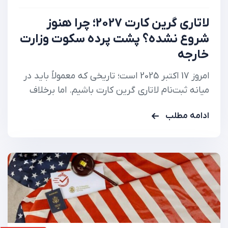
لاتاری گرین کارت 2027؛ چرا هنوز
شروع نشده؟ پشت پرده سکوت وزارت
خارجه
امروز 17 اکتبر 2025 است؛ تاریخی که معمولاً باید در
میانه ثبت‌نام لاتاری گرین کارت باشیم. اما برخلاف
سال‌های گذشته، هنوز هیچ اطلاعیه رسمی از وزارت
ادامه مطلب
خارجه آمریکا منتشر نشده و سایت رسمی لاتاری
(dvprogram.state.gov) همچنان بدون تغییر
است. این سکوت بی‌سابقه، موجی از ابهام و نگرانی
میان متقاضیان ایجاد…