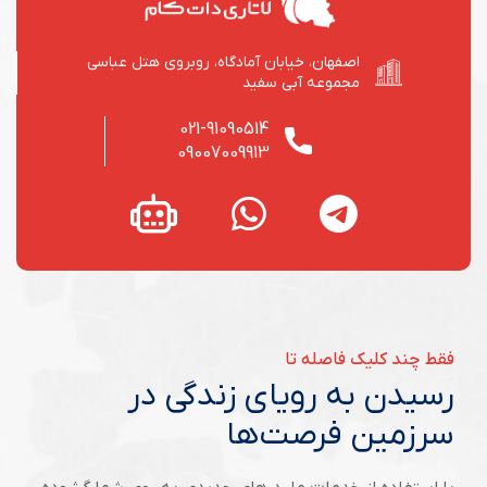
اصفهان، خیابان آمادگاه، روبروی هتل عباسی
مجموعه آبی سفید
021-91090514
09007009913
فقط چند کلیک فاصله تا
رسیدن به رویای زندگی در
سرزمین فرصت‌ها