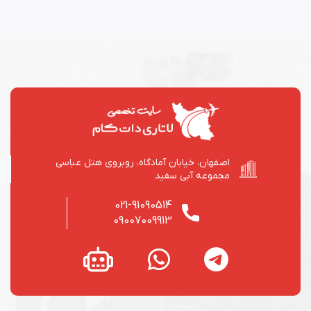
اصفهان، خیابان آمادگاه، روبروی هتل عباسی
مجموعه آبی سفید
021-91090514
09007009913