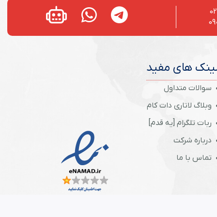
02
09
ینک های مفید
سوالات متداول
وبلاگ لاتاری دات کام
ربات تلگرام [یه قدم]
درباره شرکت
تماس با ما