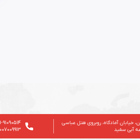
، خیابان آمادگاه، روبروی هتل عباسی
1-91090514
ه آبی سفید
007009913