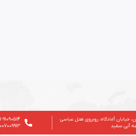
، خیابان آمادگاه، روبروی هتل عباسی
1-91090514
ه آبی سفید
007009913